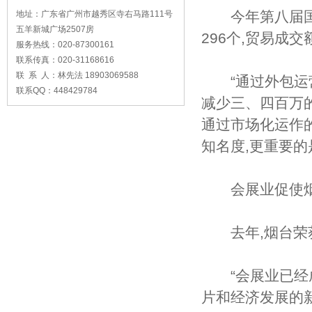
今年第八届国际
地址：广东省广州市越秀区寺右马路111号
五羊新城广场2507房
296个,贸易成
服务热线：020-87300161
联系传真：020-31168616
联 系 人：林先法 18903069588
“通过外包运营
联系QQ：448429784
减少三、四百万
通过市场化运作
知名度,更重要的
会展业促使烟台
去年,烟台荣获“
“会展业已经成
片和经济发展的新