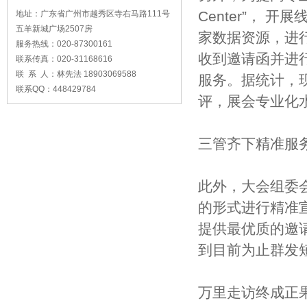
Center”，
地址：广东省广州市越秀区寺右马路111号
五羊新城广场2507房
家数据资源，进
服务热线：020-87300161
收到邀请函并进
联系传真：020-31168616
联 系 人：林先法 18903069588
服务。据统计，
联系QQ：448429784
评，展会专业化
三管齐下精准服
此外，大会组委
的形式进行精准
提供最优质的邀
到目前为止群发短
万里走访终成正